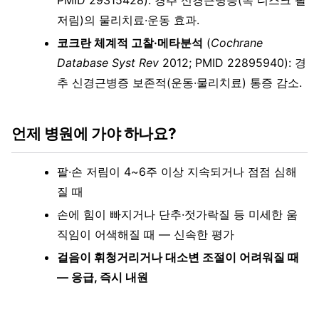
PMID 29315428): 경추 신경근병증(목 디스크 팔
저림)의 물리치료·운동 효과.
코크란 체계적 고찰·메타분석
(
Cochrane
Database Syst Rev
2012; PMID 22895940): 경
추 신경근병증 보존적(운동·물리치료) 통증 감소.
언제 병원에 가야 하나요?
팔·손 저림이 4~6주 이상 지속되거나 점점 심해
질 때
손에 힘이 빠지거나 단추·젓가락질 등 미세한 움
직임이 어색해질 때 — 신속한 평가
걸음이 휘청거리거나 대소변 조절이 어려워질 때
— 응급, 즉시 내원