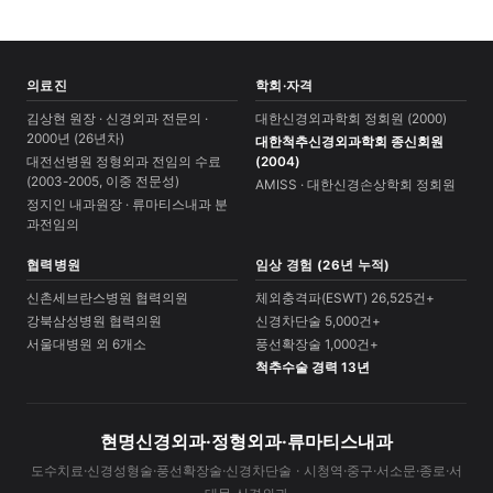
의료진
학회·자격
김상현 원장 · 신경외과 전문의 ·
대한신경외과학회 정회원 (2000)
2000년 (26년차)
대한척추신경외과학회 종신회원
대전선병원 정형외과 전임의 수료
(2004)
(2003-2005, 이중 전문성)
AMISS · 대한신경손상학회 정회원
정지인 내과원장 · 류마티스내과 분
과전임의
협력병원
임상 경험 (26년 누적)
신촌세브란스병원 협력의원
체외충격파(ESWT) 26,525건+
강북삼성병원 협력의원
신경차단술 5,000건+
서울대병원 외 6개소
풍선확장술 1,000건+
척추수술 경력 13년
현명신경외과·정형외과·류마티스내과
도수치료·신경성형술·풍선확장술·신경차단술 · 시청역·중구·서소문·종로·서