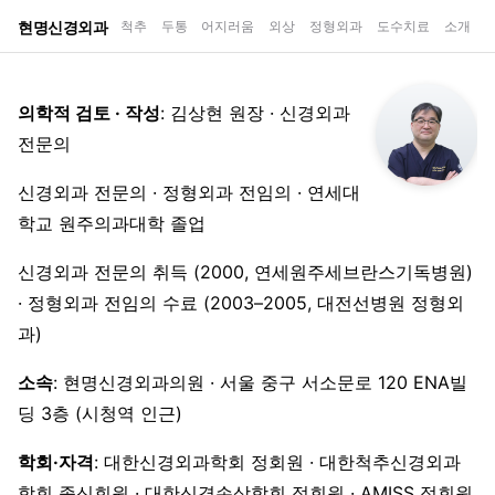
현명신경외과
척추
두통
어지러움
외상
정형외과
도수치료
소개
의학적 검토 · 작성
: 김상현 원장 · 신경외과
전문의
신경외과 전문의 · 정형외과 전임의 · 연세대
학교 원주의과대학 졸업
신경외과 전문의 취득 (2000, 연세원주세브란스기독병원)
· 정형외과 전임의 수료 (2003–2005, 대전선병원 정형외
과)
소속
: 현명신경외과의원 · 서울 중구 서소문로 120 ENA빌
딩 3층 (시청역 인근)
학회·자격
: 대한신경외과학회 정회원 · 대한척추신경외과
학회 종신회원 · 대한신경손상학회 정회원 · AMISS 정회원