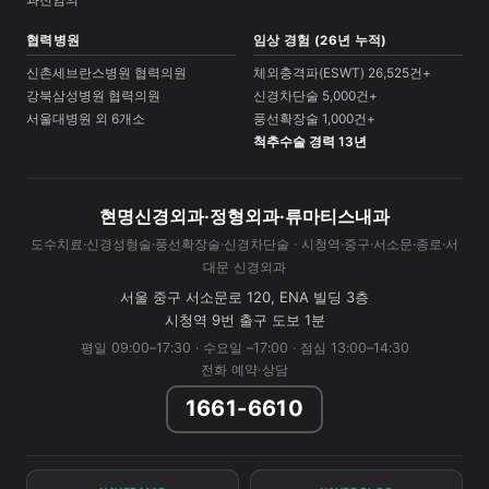
과전임의
협력병원
임상 경험 (26년 누적)
신촌세브란스병원 협력의원
체외충격파(ESWT) 26,525건+
강북삼성병원 협력의원
신경차단술 5,000건+
서울대병원 외 6개소
풍선확장술 1,000건+
척추수술 경력 13년
현명신경외과·정형외과·류마티스내과
도수치료·신경성형술·풍선확장술·신경차단술 · 시청역·중구·서소문·종로·서
대문 신경외과
서울 중구 서소문로 120, ENA 빌딩 3층
시청역 9번 출구 도보 1분
평일 09:00–17:30 · 수요일 –17:00 · 점심 13:00–14:30
전화 예약·상담
1661-6610