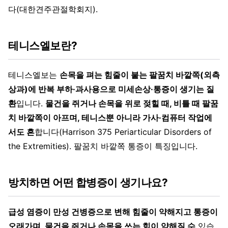
다(대한견주관절학회지).
테니스엘보란?
테니스엘보는
손목을 펴는 힘줄이 붙는 팔꿈치 바깥쪽(외측
상과)에 반복 부하·과사용으로 미세손상·통증이 생기는 질
환
입니다.
물건을 쥐거나 손목을 위로 젖힐 때, 비틀 때 팔꿈
치 바깥쪽이 아프며, 테니스뿐 아니라 가사·컴퓨터 작업에
서도 흔
합니다(Harrison 375 Periarticular Disorders of
the Extremities). 팔꿈치 바깥쪽 통증이 특징입니다.
방치하면 어떤 합병증이 생기나요?
급성 염증이 만성 건병증으로 변해 힘줄이 약해지고 통증이
오래가며, 물건을 쥐거나 손목을 쓰는 힘이 약해질 수
있습