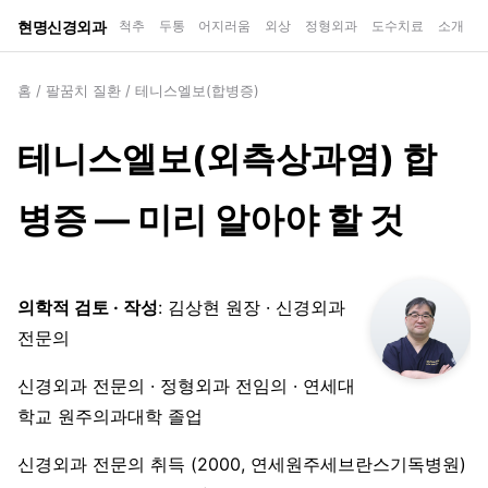
현명신경외과
척추
두통
어지러움
외상
정형외과
도수치료
소개
홈
/
팔꿈치 질환
/
테니스엘보(합병증)
테니스엘보(외측상과염) 합
병증 — 미리 알아야 할 것
의학적 검토 · 작성
: 김상현 원장 · 신경외과
전문의
신경외과 전문의 · 정형외과 전임의 · 연세대
학교 원주의과대학 졸업
신경외과 전문의 취득 (2000, 연세원주세브란스기독병원)