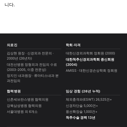
니다.
의료진
학회·자격
김상현 원장 · 신경외과 전문의 ·
대한신경외과학회 정회원 (2000)
2000년 (26년차)
대한척추신경외과학회 종신회원
대전선병원 정형외과 전임의 수료
(2004)
(2003-2005, 이중 전문성)
AMISS · 대한신경손상학회 정회원
정지인 내과원장 · 류마티스내과 분
과전임의
협력병원
임상 경험 (26년 누적)
신촌세브란스병원 협력의원
체외충격파(ESWT) 26,525건+
강북삼성병원 협력의원
신경차단술 5,000건+
서울대병원 외 6개소
풍선확장술 1,000건+
척추수술 경력 13년