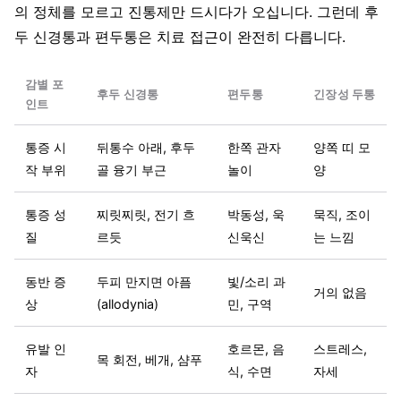
의 정체를 모르고 진통제만 드시다가 오십니다. 그런데 후
두 신경통과 편두통은 치료 접근이 완전히 다릅니다.
감별 포
후두 신경통
편두통
긴장성 두통
인트
통증 시
뒤통수 아래, 후두
한쪽 관자
양쪽 띠 모
작 부위
골 융기 부근
놀이
양
통증 성
찌릿찌릿, 전기 흐
박동성, 욱
묵직, 조이
질
르듯
신욱신
는 느낌
동반 증
두피 만지면 아픔
빛/소리 과
거의 없음
상
(allodynia)
민, 구역
유발 인
호르몬, 음
스트레스,
목 회전, 베개, 샴푸
자
식, 수면
자세