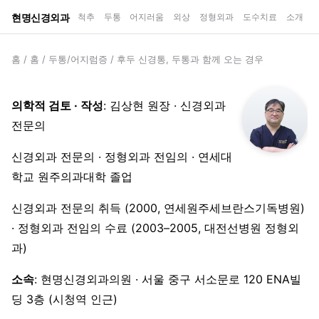
현명신경외과
척추
두통
어지러움
외상
정형외과
도수치료
소개
홈
/
홈
/
두통/어지럼증
/
후두 신경통, 두통과 함께 오는 경우
의학적 검토 · 작성
: 김상현 원장 · 신경외과
전문의
신경외과 전문의 · 정형외과 전임의 · 연세대
학교 원주의과대학 졸업
신경외과 전문의 취득 (2000, 연세원주세브란스기독병원)
· 정형외과 전임의 수료 (2003–2005, 대전선병원 정형외
과)
소속
: 현명신경외과의원 · 서울 중구 서소문로 120 ENA빌
딩 3층 (시청역 인근)