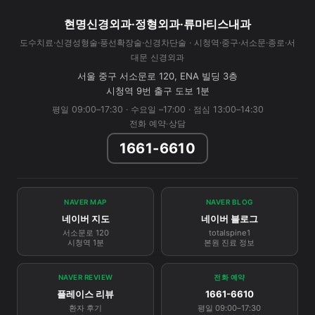
현명신경외과·정형외과·류마티스내과
도수치료·신경성형술·풍선확장술·신경차단술 · 시청역·중구·서소문·종로·서
대문 신경외과
서울 중구 서소문로 120, ENA 빌딩 3층
시청역 9번 출구 도보 1분
평일 09:00–17:30 · 수요일 –17:00 · 점심 13:00–14:30
전화 예약·상담
1661-6610
NAVER MAP
NAVER BLOG
네이버 지도
네이버 블로그
서소문로 120
totalspine1
시청역 1분
본원 진료 정보
NAVER REVIEW
전화 예약
플레이스 리뷰
1661-6610
환자 후기
평일 09:00–17:30