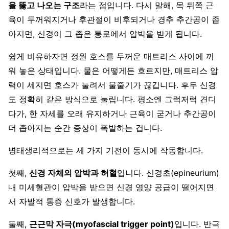
을 뚫고 나오는 구조
라는 점입니다. 다시 말해, 목 뒤쪽 근
육이 두꺼워지거나 후관절이 비후되거나 경추 추간공이 좁
아지면, 신경이 그 좁은 통로에서 압박을 받게 됩니다.
쉽게 비유하자면 정원 호스를 두꺼운 매트리스 사이에 끼
워 놓은 상태입니다. 물은 어떻게든 흐르지만, 매트리스 압
력이 세지면 호스가 눌려서 물줄기가 끊깁니다. 후두 신경
도 정확히 같은 방식으로 눌립니다. 평소엔 그럭저럭 견디
다가, 한 자세를 오래 유지하거나 근육이 굳거나 추간공이
더 좁아지는 순간 증상이 폭발하는 겁니다.
병태생리적으로는 세 가지 기전이 동시에 작동합니다.
첫째,
신경 자체의 압박과 허혈
입니다. 신경초(epineurium)
내 미세혈관이 압박을 받으면 신경 영양 공급이 떨어지면
서 자발적 통증 신호가 발생합니다.
둘째,
근근막 자극(myofascial trigger point)
입니다. 반극