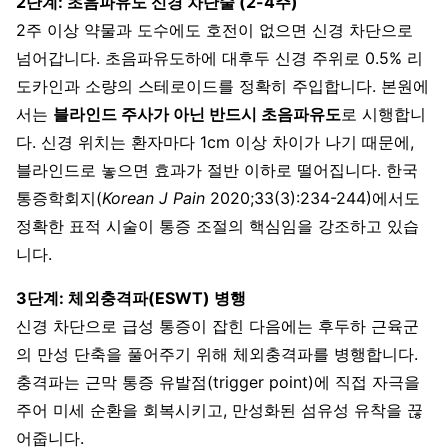
2단계: 초음파유도 신경 차단술 (2-4주)
2주 이상 약물과 도수에도 호전이 없으면 신경 차단으로
넘어갑니다. 초음파유도하에 대후두 신경 주위로 0.5% 리
도카인과 소량의 스테로이드를 정확히 주입합니다. 본원에
서는
블라인드 주사가 아닌 반드시 초음파유도
로 시행합니
다. 신경 위치는 환자마다 1cm 이상 차이가 나기 때문에,
블라인드로 놓으면 효과가 절반 이하로 떨어집니다. 한국
통증학회지(
Korean J Pain
2020;33(3):234-244)에서도
정확한 표적 시술이 통증 조절의 핵심임을 강조하고 있습
니다.
3단계: 체외충격파(ESWT) 병행
신경 차단으로 급성 통증이 잡힌 다음에는 후두하 근육군
의 만성 단축을 풀어주기 위해 체외충격파를 병행합니다.
충격파는 근막 통증 유발점(trigger point)에 직접 자극을
주어 미세 순환을 회복시키고, 만성화된 섬유성 유착을 끊
어줍니다.