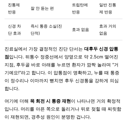
진통제
트립탄에
일반 진통
잘 안 듣는 편
반응
반응
제 반응
신경 차
즉시 통증 소실(진
효과 거의
효과 없음
단 효과
단적)
없음
진료실에서 가장 결정적인 진단 단서는
대후두 신경 압통
점
입니다. 뒤통수 정중선에서 양옆으로 약 2.5cm 떨어진
지점, 후두골 바로 아래를 누르면 환자가 깜짝 놀라며 "거
기예요!"라고 합니다. 이 압통점이 명확하고, 누를 때 통증
이 정수리나 이마까지 뻗치면 후두 신경통을 강하게 의심
합니다.
여기에 더해
목 회전 시 통증 재현
이 나타나면 거의 확정적
입니다. 머리를 아픈 쪽으로 돌리거나 뒤로 젖힐 때 찌릿함
이 재현되면, 경추성 원인이 분명한 겁니다.