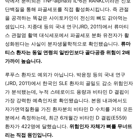
막에서 분비되는 TNF-alpha와 IL-6는 RANKL이라는 신호
단백질을 통해 파골세포를 직접 활성화시킵니다. 즉 관절
을 공격하는 똑같은 사이토카인이 전신의 뼈도 갉아먹는
셈입니다. 지종대 등의 국내 연구(JRD, 2011)에서 류마티
스 관절염 활액 대식세포에서 파골세포 분화 유전자가 활
성화된다는 사실이 분자생물학적으로 확인됐습니다.
류마
티스 환자는 동일 연령의 일반인보다 골다공증 위험이 2배
가까이 높습니다.
루푸스 환자도 예외가 아닙니다. 박윤정 등의 국내 연구
(JRD, 2011)에서 한국인 SLE 환자의 골밀도 감소 위험인자
가 분석됐는데, 누적 스테로이드 용량과 비타민 D 결핍이
가장 강력한 예측인자로 확인됐습니다. 본원 내과에서도
자가면역질환을 가진 환자분의 비타민 D 수치를 거의 모든
분에서 측정하는데, 최근 6개월간 비타민 D 결핍(E559)
환자가 422명에 달했습니다.
위험인자 자체가 뼈를 무너뜨
리는 직접 원인입니다.