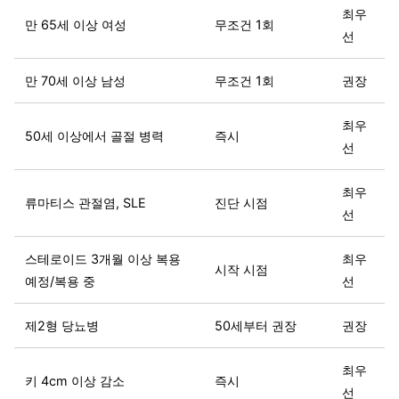
최우
만 65세 이상 여성
무조건 1회
선
만 70세 이상 남성
무조건 1회
권장
최우
50세 이상에서 골절 병력
즉시
선
최우
류마티스 관절염, SLE
진단 시점
선
스테로이드 3개월 이상 복용
최우
시작 시점
예정/복용 중
선
제2형 당뇨병
50세부터 권장
권장
최우
키 4cm 이상 감소
즉시
선