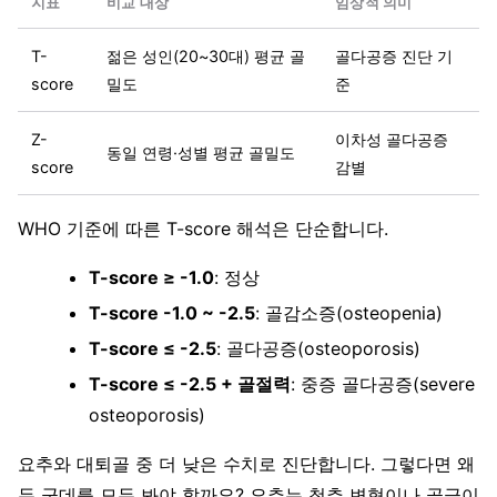
지표
비교 대상
임상적 의미
T-
젊은 성인(20~30대) 평균 골
골다공증 진단 기
score
밀도
준
Z-
이차성 골다공증
동일 연령·성별 평균 골밀도
score
감별
WHO 기준에 따른 T-score 해석은 단순합니다.
T-score ≥ -1.0
: 정상
T-score -1.0 ~ -2.5
: 골감소증(osteopenia)
T-score ≤ -2.5
: 골다공증(osteoporosis)
T-score ≤ -2.5 + 골절력
: 중증 골다공증(severe
osteoporosis)
요추와 대퇴골 중 더 낮은 수치로 진단합니다. 그렇다면 왜
두 군데를 모두 봐야 할까요? 요추는 척추 변형이나 골극이