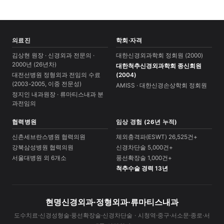
의료진
학회·자격
김상현 원장 · 신경외과 전문의 ·
대한신경외과학회 정회원 (2000)
2000년 (26년차)
대한척추신경외과학회 종신회원
대전선병원 정형외과 전임의 수료
(2004)
(2003-2005, 이중 전문성)
AMISS · 대한신경손상학회 정회원
정지인 내과원장 · 류마티스내과 분
과전임의
협력병원
임상 경험 (26년 누적)
신촌세브란스병원 협력의원
체외충격파(ESWT) 26,525건+
강북삼성병원 협력의원
신경차단술 5,000건+
서울대병원 외 6개소
풍선확장술 1,000건+
척추수술 경력 13년
현명신경외과·정형외과·류마티스내과
도수치료·신경성형술·풍선확장술·신경차단술 · 시청역·중구·서소문·종로·서