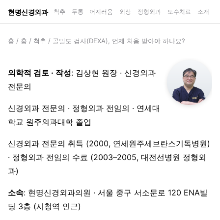
현명신경외과
척추
두통
어지러움
외상
정형외과
도수치료
소개
홈
/
홈
/
척추
/
골밀도 검사(DEXA), 언제 처음 받아야 하나요?
의학적 검토 · 작성
: 김상현 원장 · 신경외과
전문의
신경외과 전문의 · 정형외과 전임의 · 연세대
학교 원주의과대학 졸업
신경외과 전문의 취득 (2000, 연세원주세브란스기독병원)
· 정형외과 전임의 수료 (2003–2005, 대전선병원 정형외
과)
소속
: 현명신경외과의원 · 서울 중구 서소문로 120 ENA빌
딩 3층 (시청역 인근)