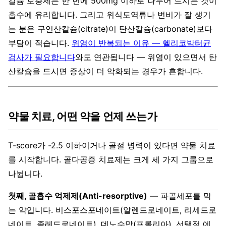
칼슘 보충제는 한 번에 500mg 이하로 나누어 드시는 것이
흡수에 유리합니다. 그리고 위식도역류나 변비가 잘 생기
는 분은 구연산칼슘(citrate)이 탄산칼슘(carbonate)보다
부담이 적습니다.
위염이 반복되는 이유 — 헬리코박터균
검사가 필요합니다
와도 연관됩니다 — 위염이 있으면서 탄
산칼슘을 드시면 증상이 더 악화되는 경우가 흔합니다.
약물 치료, 어떤 약을 언제 쓰는가
T-score가 -2.5 이하이거나 골절 병력이 있다면 약물 치료
를 시작합니다. 골다공증 치료제는 크게 세 가지 그룹으로
나뉩니다.
첫째, 골흡수 억제제(Anti-resorptive)
— 파골세포를 막
는 약입니다. 비스포스포네이트(알렌드로네이트, 리세드로
네이트, 졸레드로네이트), 데노수맙(프롤리아), 선택적 에