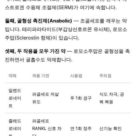
스트로겐 수용체 조절제(SERM)가 여기에 속합니다.
둘째, 골형성 촉진제(Anabolic)
— 조골세포를 깨우는 약
입니다. 테리파라타이드(부갑상선호르몬 유사체), 로모소
주맙(Sclerostin 항체)이 있습니다.
셋째, 두 작용을 모두 가진 약
— 로모소주맙은 골형성을 촉
진하면서 골흡수도 억제합니다.
약제
작용 기전
사용법
주의점
알렌드
파골세포 자살
식도 자극, 공
로네이
주 1회 경구
유도
복 복용
트
졸레드
파골세포
로네이
RANKL 신호 차
연 1회 정주
신기능 확인
트
단