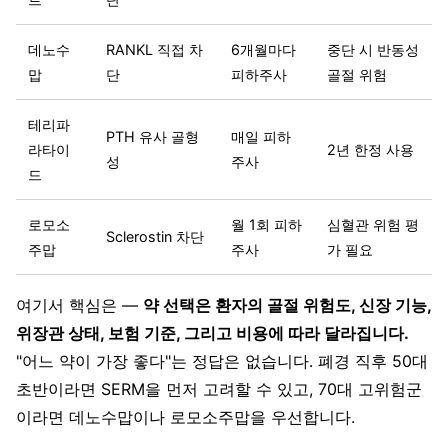
데노수
RANKL 직접 차
6개월마다
중단 시 반동성
맙
단
피하주사
골절 위험
테리파
PTH 유사 골형
매일 피하
라타이
2년 한정 사용
성
주사
드
로모소
월 1회 피하
심혈관 위험 평
Sclerostin 차단
주맙
주사
가 필요
여기서 핵심은 —
약 선택은 환자의 골절 위험도, 신장 기능,
위장관 상태, 보험 기준, 그리고 비용에 따라 달라집니다.
"어느 약이 가장 좋다"는 정답은 없습니다. 폐경 직후 50대
초반이라면 SERM을 먼저 고려할 수 있고, 70대 고위험군
이라면 데노수맙이나 로모소주맙을 우선합니다.