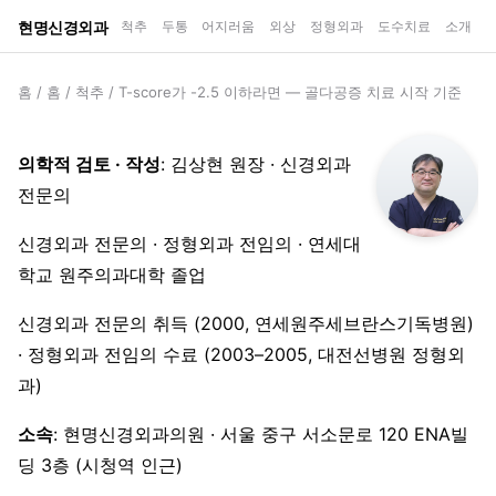
현명신경외과
척추
두통
어지러움
외상
정형외과
도수치료
소개
홈
/
홈
/
척추
/
T-score가 -2.5 이하라면 — 골다공증 치료 시작 기준
의학적 검토 · 작성
: 김상현 원장 · 신경외과
전문의
신경외과 전문의 · 정형외과 전임의 · 연세대
학교 원주의과대학 졸업
신경외과 전문의 취득 (2000, 연세원주세브란스기독병원)
· 정형외과 전임의 수료 (2003–2005, 대전선병원 정형외
과)
소속
: 현명신경외과의원 · 서울 중구 서소문로 120 ENA빌
딩 3층 (시청역 인근)