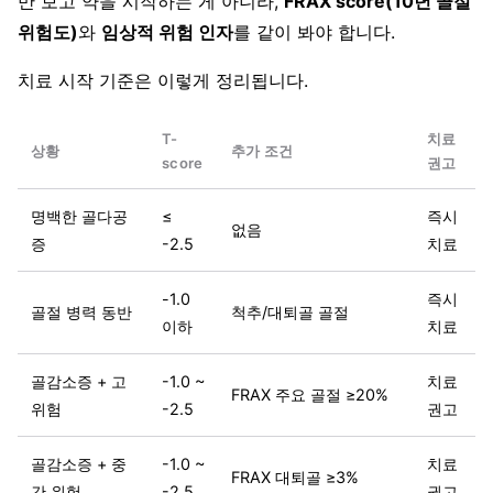
만 보고 약을 시작하는 게 아니라,
FRAX score(10년 골절
위험도)
와
임상적 위험 인자
를 같이 봐야 합니다.
치료 시작 기준은 이렇게 정리됩니다.
T-
치료
상황
추가 조건
score
권고
명백한 골다공
≤
즉시
없음
증
-2.5
치료
-1.0
즉시
골절 병력 동반
척추/대퇴골 골절
이하
치료
골감소증 + 고
-1.0 ~
치료
FRAX 주요 골절 ≥20%
위험
-2.5
권고
골감소증 + 중
-1.0 ~
치료
FRAX 대퇴골 ≥3%
간 위험
-2.5
권고