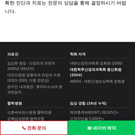
확한 진단과 치료는 전문의 상담을 통해 결정하시기 바랍
니다.
의료진
학회·자격
김상현 원장 · 신경외과 전문의 ·
대한신경외과학회 정회원 (2000)
2000년 (26년차)
대한척추신경외과학회 종신회원
대전선병원 정형외과 전임의 수료
(2004)
(2003-2005, 이중 전문성)
AMISS · 대한신경손상학회 정회원
정지인 내과원장 · 류마티스내과 분
과전임의
협력병원
임상 경험 (26년 누적)
신촌세브란스병원 협력의원
체외충격파(ESWT) 26,525건+
강북삼성병원 협력의원
신경차단술 5,000건+
서울대병원 외 6개소
풍선확장술 1,000건+
📞 전화 문의
📅 네이버 예약
척추수술 경력 13년