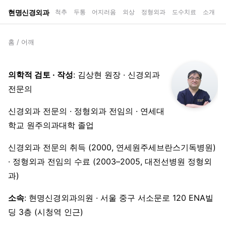
현명신경외과
척추
두통
어지러움
외상
정형외과
도수치료
소개
홈
/
어깨
의학적 검토 · 작성
: 김상현 원장 · 신경외과
전문의
신경외과 전문의 · 정형외과 전임의 · 연세대
학교 원주의과대학 졸업
신경외과 전문의 취득 (2000, 연세원주세브란스기독병원)
· 정형외과 전임의 수료 (2003–2005, 대전선병원 정형외
과)
소속
: 현명신경외과의원 · 서울 중구 서소문로 120 ENA빌
딩 3층 (시청역 인근)