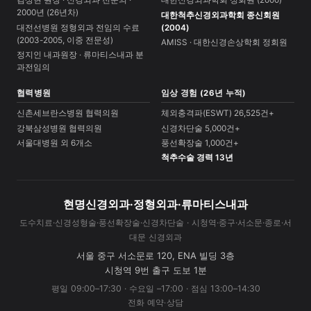
김상현 원장 · 신경외과 전문의 ·
대한신경외과학회 정회원 (2000)
2000년 (26년차)
대한척추신경외과학회 종신회원
대전선병원 정형외과 전임의 수료
(2004)
(2003-2005, 이중 전문성)
AMISS · 대한신경손상학회 정회원
정지인 내과원장 · 류마티스내과 분
과전임의
협력병원
임상 경험 (26년 누적)
신촌세브란스병원 협력의원
체외충격파(ESWT) 26,525건+
강북삼성병원 협력의원
신경차단술 5,000건+
서울대병원 외 6개소
풍선확장술 1,000건+
척추수술 경력 13년
현명신경외과·정형외과·류마티스내과
도수치료·신경성형술·풍선확장술·신경차단술 · 시청역·중구·서소문·종로·서
대문 신경외과
서울 중구 서소문로 120, ENA 빌딩 3층
시청역 9번 출구 도보 1분
평일 09:00–17:30 · 수요일 –17:00 · 점심 13:00–14:30
전화 예약·상담