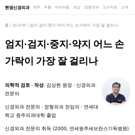
현명신경외과
척추
두통
어지러움
외상
정형외과
도수치료
소개
홈
/
손/수부
/
엄지·검지·중지·약지 어느 손가락이 가장 잘 걸리나
엄지·검지·중지·약지 어느 손
가락이 가장 잘 걸리나
의학적 검토 · 작성
: 김상현 원장 · 신경외과
전문의
신경외과 전문의 · 정형외과 전임의 · 연세대
학교 원주의과대학 졸업
신경외과 전문의 취득 (2000, 연세원주세브란스기독병원)