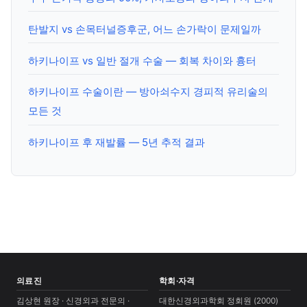
탄발지 vs 손목터널증후군, 어느 손가락이 문제일까
하키나이프 vs 일반 절개 수술 — 회복 차이와 흉터
하키나이프 수술이란 — 방아쇠수지 경피적 유리술의
모든 것
하키나이프 후 재발률 — 5년 추적 결과
의료진
학회·자격
김상현 원장 · 신경외과 전문의 ·
대한신경외과학회 정회원 (2000)