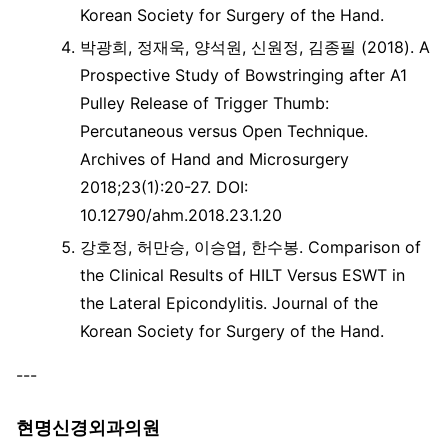
Korean Society for Surgery of the Hand.
박광희, 정재욱, 양석원, 신원정, 김종필 (2018). A
Prospective Study of Bowstringing after A1
Pulley Release of Trigger Thumb:
Percutaneous versus Open Technique.
Archives of Hand and Microsurgery
2018;23(1):20-27. DOI:
10.12790/ahm.2018.23.1.20
강호정, 허만승, 이승엽, 한수봉. Comparison of
the Clinical Results of HILT Versus ESWT in
the Lateral Epicondylitis. Journal of the
Korean Society for Surgery of the Hand.
---
현명신경외과의원