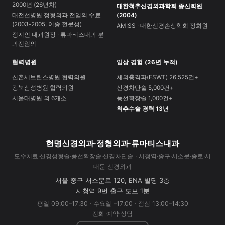
2000년 (26년차)
대한척추신경외과학회 종신회원
대전선병원 정형외과 전임의 수료
(2004)
(2003-2005, 이중 전문성)
AMISS · 대한신경손상학회 정회원
정지인 내과원장 · 류마티스내과 분
과전임의
협력병원
임상 경험 (26년 누적)
신촌세브란스병원 협력의원
체외충격파(ESWT) 26,525건+
강북삼성병원 협력의원
신경차단술 5,000건+
서울대병원 외 6개소
풍선확장술 1,000건+
척추수술 경력 13년
현명신경외과·정형외과·류마티스내과
도수치료·신경성형술·풍선확장술·신경차단술 · 시청역·중구·서소문·종로·서
대문 신경외과
서울 중구 서소문로 120, ENA 빌딩 3층
시청역 9번 출구 도보 1분
평일 09:00–17:30 · 수요일 –17:00 · 점심 13:00–14:30
전화 예약·상담