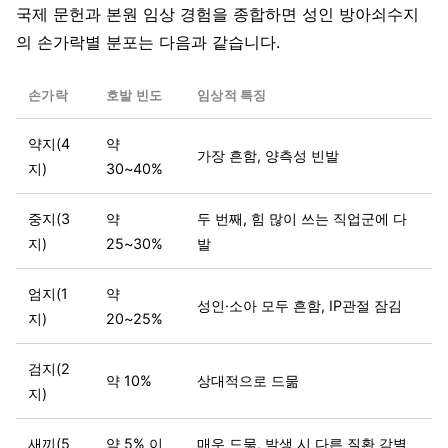
국제 문헌과 본원 임상 경험을 종합하면 성인 방아쇠수지
의 손가락별 분포는 다음과 같습니다.
손가락
호발 빈도
임상적 특징
약지(4
약
가장 흔함, 양측성 빈발
지)
30~40%
중지(3
약
두 번째, 힘 많이 쓰는 직업군에 다
지)
25~30%
발
엄지(1
약
성인·소아 모두 흔함, IP관절 잠김
지)
20~25%
검지(2
약 10%
상대적으로 드묾
지)
새끼(5
약 5% 이
매우 드묾, 발생 시 다른 질환 감별