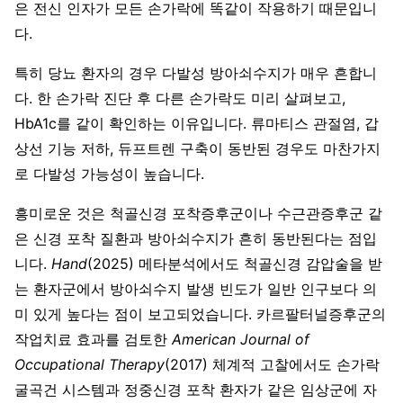
은 전신 인자가 모든 손가락에 똑같이 작용하기 때문입니
다.
특히 당뇨 환자의 경우 다발성 방아쇠수지가 매우 흔합니
다. 한 손가락 진단 후 다른 손가락도 미리 살펴보고,
HbA1c를 같이 확인하는 이유입니다. 류마티스 관절염, 갑
상선 기능 저하, 듀프트렌 구축이 동반된 경우도 마찬가지
로 다발성 가능성이 높습니다.
흥미로운 것은 척골신경 포착증후군이나 수근관증후군 같
은 신경 포착 질환과 방아쇠수지가 흔히 동반된다는 점입
니다.
Hand
(2025) 메타분석에서도 척골신경 감압술을 받
는 환자군에서 방아쇠수지 발생 빈도가 일반 인구보다 의
미 있게 높다는 점이 보고되었습니다. 카르팔터널증후군의
작업치료 효과를 검토한
American Journal of
Occupational Therapy
(2017) 체계적 고찰에서도 손가락
굴곡건 시스템과 정중신경 포착 환자가 같은 임상군에 자