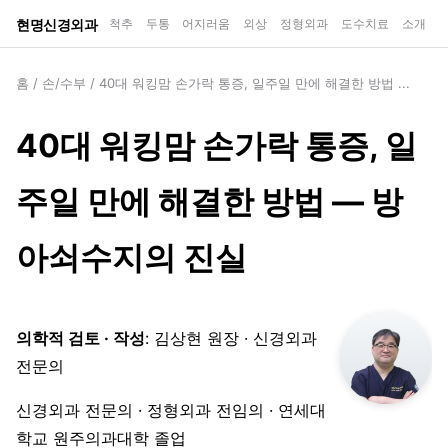
현명신경외과
척추
두통
어지러움
외상
정형외과
도수치료
소개
홈
/
손/수부
/
40대 워킹맘 손가락 통증, 일주일 만에 해결한 방법 ...
40대 워킹맘 손가락 통증, 일
주일 만에 해결한 방법 — 방
아쇠수지의 진실
의학적 검토 · 작성
: 김상현 원장 · 신경외과
전문의
신경외과 전문의 · 정형외과 전임의 · 연세대
학교 원주의과대학 졸업