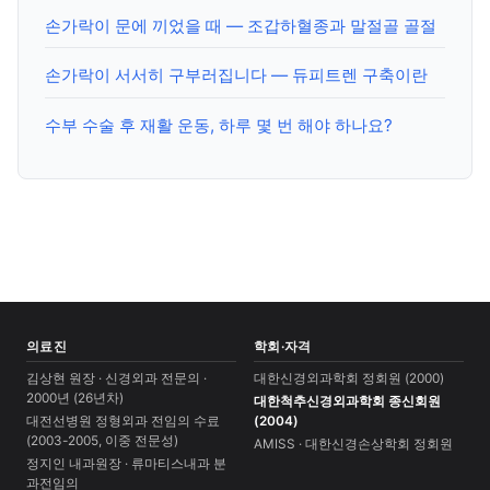
손가락이 문에 끼었을 때 — 조갑하혈종과 말절골 골절
손가락이 서서히 구부러집니다 — 듀피트렌 구축이란
수부 수술 후 재활 운동, 하루 몇 번 해야 하나요?
의료진
학회·자격
김상현 원장 · 신경외과 전문의 ·
대한신경외과학회 정회원 (2000)
2000년 (26년차)
대한척추신경외과학회 종신회원
대전선병원 정형외과 전임의 수료
(2004)
(2003-2005, 이중 전문성)
AMISS · 대한신경손상학회 정회원
정지인 내과원장 · 류마티스내과 분
과전임의