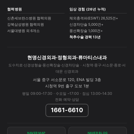
협력병원
임상 경험 (26년 누적)
신촌세브란스병원 협력의원
체외충격파(ESWT) 26,525건+
강북삼성병원 협력의원
신경차단술 5,000건+
서울대병원 외 6개소
풍선확장술 1,000건+
척추수술 경력 13년
현명신경외과·정형외과·류마티스내과
도수치료·신경성형술·풍선확장술·신경차단술 · 시청역·중구·서소문·종로·서
대문 신경외과
서울 중구 서소문로 120, ENA 빌딩 3층
시청역 9번 출구 도보 1분
평일 09:00–17:30 · 수요일 –17:00 · 점심 13:00–14:30
전화 예약·상담
1661-6610
NAVER MAP
NAVER BLOG